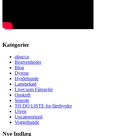
Kategorier
alpacca
Begivenheder
Blog
Dyrene
Hyrdehunde
Lammekød
Livet som Fåreavler
Opskrift
Seneste
TO DO LISTE for fårehyrder
Ulven
Uncategorized
Vogterhunde
Nye Indlæg