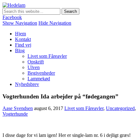
Hedelam
Danmarks bedste lammekød Direkte fra den Sønderjyske hede
Facebook
Show Navigation
Hide Navigation
Hjem
Kontakt
Find vej
Blog
Livet som Fåreavler
Opskrift
Ulven
Begivenheder
Lammekød
Nyhedsbrev
Vogterhunden Ida arbejder på “fødegangen”
Aase Svendsen
august 6, 2017
Livet som Fåreavler
,
Uncategorized
,
Vogterhunde
I disse dage for vi lam igen! Her er single-lam nr. 6 i dejligt græs!