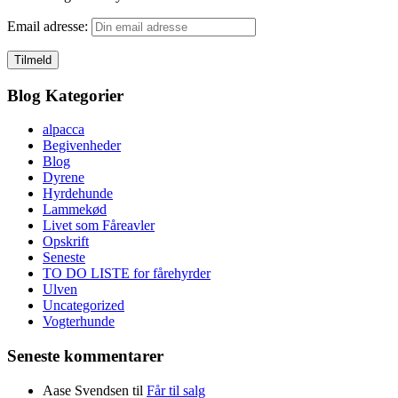
Email adresse:
Blog Kategorier
alpacca
Begivenheder
Blog
Dyrene
Hyrdehunde
Lammekød
Livet som Fåreavler
Opskrift
Seneste
TO DO LISTE for fårehyrder
Ulven
Uncategorized
Vogterhunde
Seneste kommentarer
Aase Svendsen
til
Får til salg