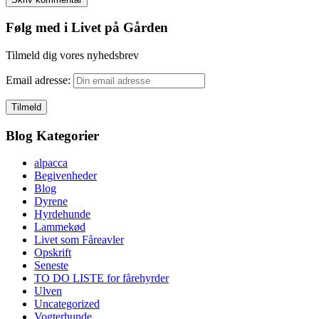
Følg med i Livet på Gården
Tilmeld dig vores nyhedsbrev
Email adresse:
Blog Kategorier
alpacca
Begivenheder
Blog
Dyrene
Hyrdehunde
Lammekød
Livet som Fåreavler
Opskrift
Seneste
TO DO LISTE for fårehyrder
Ulven
Uncategorized
Vogterhunde