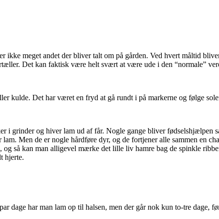
r ikke meget andet der bliver talt om på gården. Ved hvert måltid bliv
tæller. Det kan faktisk være helt svært at være ude i den “normale” v
 eller kulde. Det har været en fryd at gå rundt i på markerne og følge so
 i grinder og hiver lam ud af får. Nogle gange bliver fødselshjælpen så
ler lam. Men de er nogle hårdføre dyr, og de fortjener alle sammen en c
å, og så kan man alligevel mærke det lille liv hamre bag de spinkle ribb
t hjerte.
te par dage har man lam op til halsen, men der går nok kun to-tre dage, 