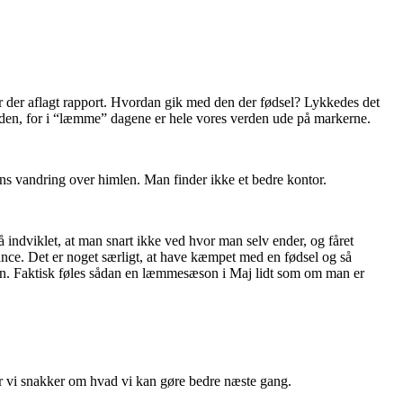
er der aflagt rapport. Hvordan gik med den der fødsel? Lykkedes det
erden, for i “læmme” dagene er hele vores verden ude på markerne.
lens vandring over himlen. Man finder ikke et bedre kontor.
 indviklet, at man snart ikke ved hvor man selv ender, og fåret
hance. Det er noget særligt, at have kæmpet med en fødsel og så
en.
Faktisk føles sådan en læmmesæson i Maj lidt som om man er
før vi snakker om hvad vi kan gøre bedre næste gang.