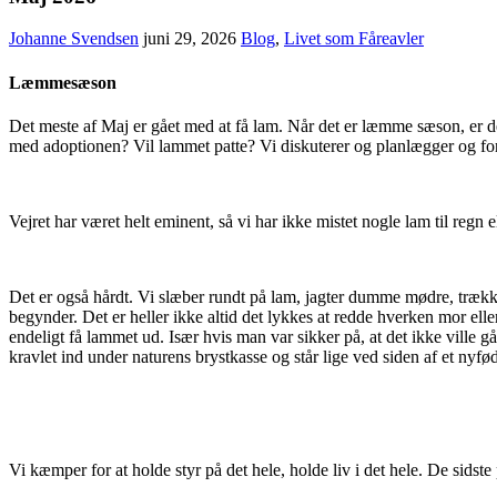
Johanne Svendsen
juni 29, 2026
Blog
,
Livet som Fåreavler
Læmmesæson
Det meste af Maj er gået med at få lam. Når det er læmme sæson, er de
med adoptionen? Vil lammet patte? Vi diskuterer og planlægger og for
Vejret har været helt eminent, så vi har ikke mistet nogle lam til regn
Det er også hårdt. Vi slæber rundt på lam, jagter dumme mødre, trækker
begynder. Det er heller ikke altid det lykkes at redde hverken mor el
endeligt få lammet ud. Især hvis man var sikker på, at det ikke ville g
kravlet ind under naturens brystkasse og står lige ved siden af et nyfød
Vi kæmper for at holde styr på det hele, holde liv i det hele. De sids