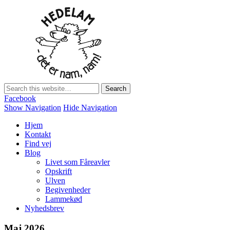
Hedelam
Danmarks bedste lammekød Direkte fra den Sønderjyske hede
Facebook
Show Navigation
Hide Navigation
Hjem
Kontakt
Find vej
Blog
Livet som Fåreavler
Opskrift
Ulven
Begivenheder
Lammekød
Nyhedsbrev
Maj 2026