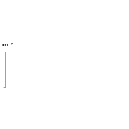
et med
*