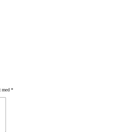
et med
*