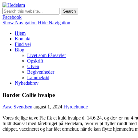
Hedelam
Danmarks bedste lammekød Direkte fra den Sønderjyske hede
Facebook
Show Navigation
Hide Navigation
Hjem
Kontakt
Find vej
Blog
Livet som Fåreavler
Opskrift
Ulven
Begivenheder
Lammekød
Nyhedsbrev
Border Collie hvalpe
Aase Svendsen
august 1, 2024
Hyrdehunde
er er nu 4 h
Vores dejlige tæve Fie fik et kuld hvalpe d. 14.6.24, og d
fuldtidsansat med fårebruget på Hedelam, hvor vi pt flytter rundt med
chippet, vaccineret og har fået ormekur, når de kan flytte hjemmefra m