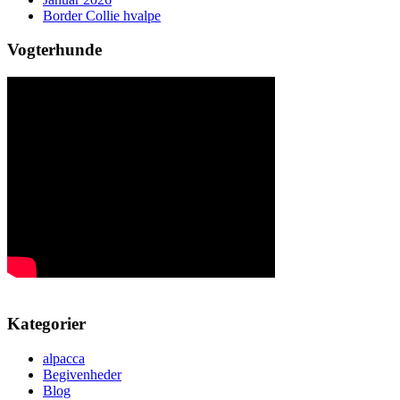
Border Collie hvalpe
Vogterhunde
Kategorier
alpacca
Begivenheder
Blog