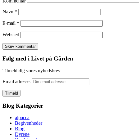
Kommentar
Navn
*
E-mail
*
Websted
Følg med i Livet på Gården
Tilmeld dig vores nyhedsbrev
Email adresse:
Blog Kategorier
alpacca
Begivenheder
Blog
Dyrene