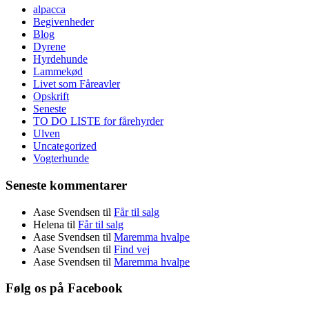
alpacca
Begivenheder
Blog
Dyrene
Hyrdehunde
Lammekød
Livet som Fåreavler
Opskrift
Seneste
TO DO LISTE for fårehyrder
Ulven
Uncategorized
Vogterhunde
Seneste kommentarer
Aase Svendsen
til
Får til salg
Helena
til
Får til salg
Aase Svendsen
til
Maremma hvalpe
Aase Svendsen
til
Find vej
Aase Svendsen
til
Maremma hvalpe
Følg os på Facebook