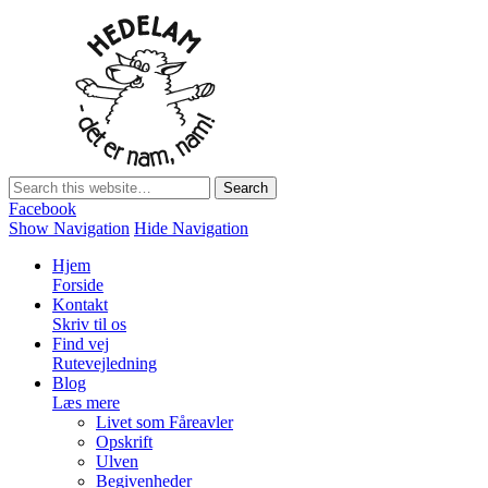
Hedelam
Danmarks bedste lammekød Direkte fra den Sønderjyske hede
Facebook
Show Navigation
Hide Navigation
Hjem
Forside
Kontakt
Skriv til os
Find vej
Rutevejledning
Blog
Læs mere
Livet som Fåreavler
Opskrift
Ulven
Begivenheder