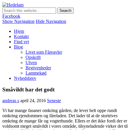
Hedelam
Danmarks bedste lammekød Direkte fra den Sønderjyske hede
Facebook
Show Navigation
Hide Navigation
Hjem
Kontakt
Find vej
Blog
Livet som Fåreavler
Opskrift
Ulven
Begivenheder
Lammekød
Nyhedsbrev
Småvildt har det godt
andreas s
april 24, 2016
Seneste
Vi har mange fasaner omkring gården, de lever helt oppe rundt
omkring ejendommen og fåreladen. Det lader til at de stortrives
omkring de mange får og vogterhunde. Ellers er det ikke fordi der er
voldsomt meget småvildt i vores område, tilsyneladende virker det til