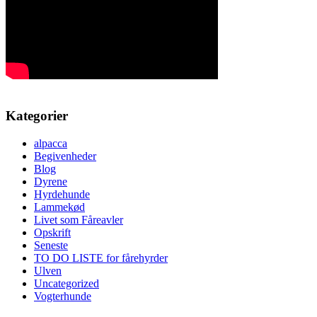
Kategorier
alpacca
Begivenheder
Blog
Dyrene
Hyrdehunde
Lammekød
Livet som Fåreavler
Opskrift
Seneste
TO DO LISTE for fårehyrder
Ulven
Uncategorized
Vogterhunde