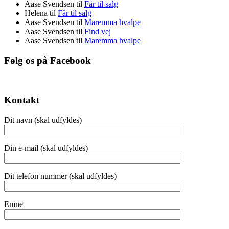
Aase Svendsen
til
Får til salg
Helena
til
Får til salg
Aase Svendsen
til
Maremma hvalpe
Aase Svendsen
til
Find vej
Aase Svendsen
til
Maremma hvalpe
Følg os på Facebook
Kontakt
Dit navn (skal udfyldes)
Din e-mail (skal udfyldes)
Dit telefon nummer (skal udfyldes)
Emne