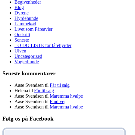
Begivenheder
Blog
Dyrene
Hyrdehunde
Lammekød
Livet som Fåreavler
Opskrift
Seneste
TO DO LISTE for fårehyrder
Ulven
Uncategorized
Vogterhunde
Seneste kommentarer
Aase Svendsen
til
Får til salg
Helena
til
Får til salg
Aase Svendsen
til
Maremma hvalpe
Aase Svendsen
til
Find vej
Aase Svendsen
til
Maremma hvalpe
Følg os på Facebook