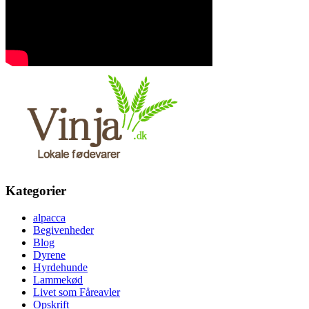
Kategorier
alpacca
Begivenheder
Blog
Dyrene
Hyrdehunde
Lammekød
Livet som Fåreavler
Opskrift