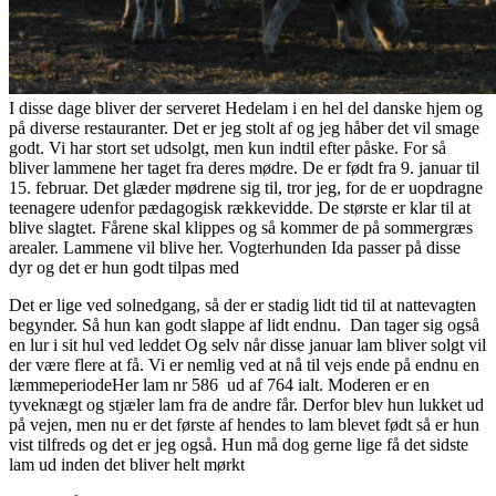
I disse dage bliver der serveret Hedelam i en hel del danske hjem og
på diverse restauranter. Det er jeg stolt af og jeg håber det vil smage
godt. Vi har stort set udsolgt, men kun indtil efter påske. For så
bliver lammene her taget fra deres mødre. De er født fra 9. januar til
15. februar. Det glæder mødrene sig til, tror jeg, for de er uopdragne
teenagere udenfor pædagogisk rækkevidde. De største er klar til at
blive slagtet. Fårene skal klippes og så kommer de på sommergræs
arealer. Lammene vil blive her.
Vogterhunden Ida passer på disse
dyr og det er hun godt tilpas med
Det er lige ved solnedgang, så der er stadig lidt tid til at nattevagten
begynder. Så hun kan godt slappe af lidt endnu. Dan tager sig også
en lur i sit hul ved leddet
Og selv når disse januar lam bliver solgt vil
der være flere at få. Vi er nemlig ved at nå til vejs ende på endnu en
læmmeperiode
Her lam nr 586 ud af 764 ialt. Moderen er en
tyveknægt og stjæler lam fra de andre får. Derfor blev hun lukket ud
på vejen, men nu er det første af hendes to lam blevet født så er hun
vist tilfreds og det er jeg også. Hun må dog gerne lige få det sidste
lam ud inden det bliver helt mørkt