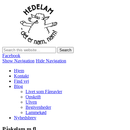
Hedelam
Danmarks bedste lammekød Direkte fra den Sønderjyske hede
Facebook
Show Navigation
Hide Navigation
Hjem
Kontakt
Find vej
Blog
Livet som Fåreavler
Opskrift
Ulven
Begivenheder
Lammekød
Nyhedsbrev
Påskelam m.fl.