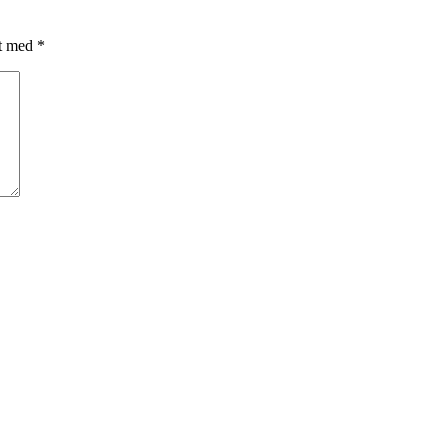
et med
*