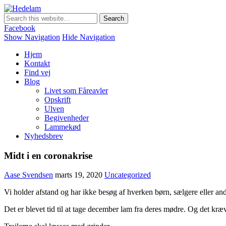
Hedelam
Danmarks bedste lammekød Direkte fra den Sønderjyske hede
Facebook
Show Navigation
Hide Navigation
Hjem
Kontakt
Find vej
Blog
Livet som Fåreavler
Opskrift
Ulven
Begivenheder
Lammekød
Nyhedsbrev
Midt i en coronakrise
Aase Svendsen
marts 19, 2020
Uncategorized
Vi holder afstand og har ikke besøg af hverken børn, sælgere eller an
Det er blevet tid til at tage december lam fra deres mødre. Og det kræve