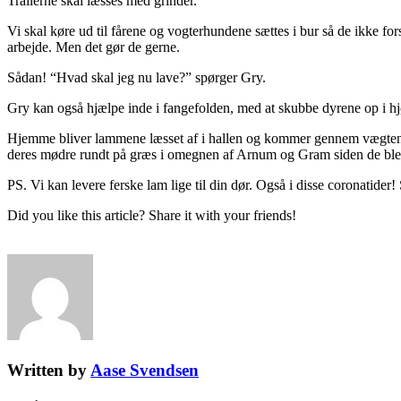
Trailerne skal læsses med grinder.
Vi skal køre ud til fårene og vogterhundene sættes i bur så de ikke fors
arbejde. Men det gør de gerne.
Sådan! “Hvad skal jeg nu lave?” spørger Gry.
Gry kan også hjælpe inde i fangefolden, med at skubbe dyrene op i hjø
Hjemme bliver lammene læsset af i hallen og kommer gennem vægten. D
deres mødre rundt på græs i omegnen af Arnum og Gram siden de blev
PS. Vi kan levere ferske lam lige til din dør. Også i disse coronatide
Did you like this article? Share it with your friends!
Written by
Aase Svendsen