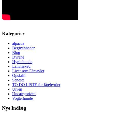
Kategorier
alpacca
Begivenheder
Blog
Dyrene
Hyrdehunde
Lammekød
Livet som Fåreavler
Opskrift
Seneste
TO DO LISTE for fårehyrder
Ulven
Uncategorized
Vogterhunde
Nye Indlæg