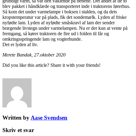
grundigt varm, så var den vaklende på benene. Det andet af de to
blev pakket i håndklæde og transporteret inde i traktorens førerhus.
Så kom det under varmelampe i boksen i stalden, og da dets
kropstemperatur var på plads, fik det sondemælk. Lyden af friske
nyfødte lam. Lyden af nyfødte småskravl af lam der sender
brægende livstegn under varmelampen. Nu er der kun at vente på
fremgang, så kører traktoren de fire ud i folden til får og
omkringsspringende lam og vogterhunde.
Det er lyden af liv.
Merete Bandak, 27.oktober 2020
Did you like this article? Share it with your friends!
Written by
Aase Svendsen
Skriv et svar