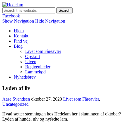
Hedelam
Danmarks bedste lammekød Direkte fra den Sønderjyske hede
Facebook
Show Navigation
Hide Navigation
Hjem
Kontakt
Find vej
Blog
Livet som Fåreavler
Opskrift
Ulven
Begivenheder
Lammekød
Nyhedsbrev
Lyden af liv
Aase Svendsen
oktober 27, 2020
Livet som Fåreavler
,
Uncategorized
Hvad sætter stemningen hos Hedelam her i slutningen af oktober?
Lyden af hunde, ulv og nyfødte lam.