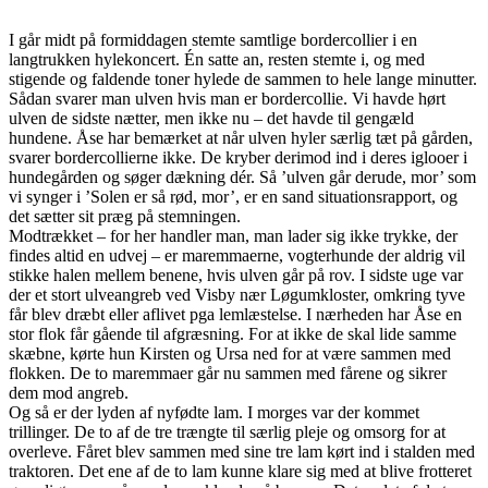
I går midt på formiddagen stemte samtlige bordercollier i en
langtrukken hylekoncert. Én satte an, resten stemte i, og med
stigende og faldende toner hylede de sammen to hele lange minutter.
Sådan svarer man ulven hvis man er bordercollie. Vi havde hørt
ulven de sidste nætter, men ikke nu – det havde til gengæld
hundene. Åse har bemærket at når ulven hyler særlig tæt på gården,
svarer bordercollierne ikke. De kryber derimod ind i deres iglooer i
hundegården og søger dækning dér. Så ’ulven går derude, mor’ som
vi synger i ’Solen er så rød, mor’, er en sand situationsrapport, og
det sætter sit præg på stemningen.
Modtrækket – for her handler man, man lader sig ikke trykke, der
findes altid en udvej – er maremmaerne, vogterhunde der aldrig vil
stikke halen mellem benene, hvis ulven går på rov. I sidste uge var
der et stort ulveangreb ved Visby nær Løgumkloster, omkring tyve
får blev dræbt eller aflivet pga lemlæstelse. I nærheden har Åse en
stor flok får gående til afgræsning. For at ikke de skal lide samme
skæbne, kørte hun Kirsten og Ursa ned for at være sammen med
flokken. De to maremmaer går nu sammen med fårene og sikrer
dem mod angreb.
Og så er der lyden af nyfødte lam. I morges var der kommet
trillinger. De to af de tre trængte til særlig pleje og omsorg for at
overleve. Fåret blev sammen med sine tre lam kørt ind i stalden med
traktoren. Det ene af de to lam kunne klare sig med at blive frotteret