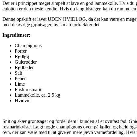
Det er i princippet meget simpelt at lave en god lammekølle. Hvis du går
culotten er den meste kendte. Hvis du langtidsteger, kan du ramme en g
Denne opskrift er lavet UDEN HVIDLØG, da det kan være en meget d
med de øvrige grøntsager, hvis man fortrækker det.
Ingredienser:
Champignons
Porrer
Rødløg
Gulerødder
Rødbeder
Salt
Peber
Lime
Frisk rosmarin
Lammekølle, ca. 2.5 kg
Hvidvin
Snit og skær grøntsager og fordel dem i bunden af et ovnfast fad. Gnid
rosmarinkviste. Lægt nogle champignons oven på køllen og hæld også
ovn, der kan være med til at give en mere jævn varmefordeling. Hvis m