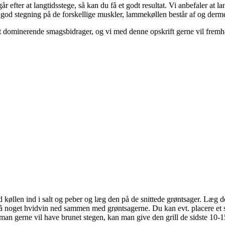
 efter at langtidsstege, så kan du få et godt resultat. Vi anbefaler at l
od stegning på de forskellige muskler, lammekøllen består af og dermed f
ominerende smagsbidrager, og vi med denne opskrift gerne vil fremh
 køllen ind i salt og peber og læg den på de snittede grøntsager. Læg d
 noget hvidvin ned sammen med grøntsagerne. Du kan evt. placere et s
an gerne vil have brunet stegen, kan man give den grill de sidste 10-1