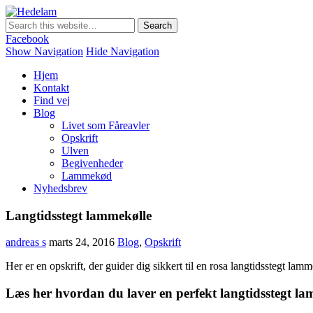
Hedelam
Danmarks bedste lammekød Direkte fra den Sønderjyske hede
Facebook
Show Navigation
Hide Navigation
Hjem
Kontakt
Find vej
Blog
Livet som Fåreavler
Opskrift
Ulven
Begivenheder
Lammekød
Nyhedsbrev
Langtidsstegt lammekølle
andreas s
marts 24, 2016
Blog
,
Opskrift
Her er en opskrift, der guider dig sikkert til en rosa langtidsstegt lamm
Læs her hvordan du laver en perfekt langtidsstegt l