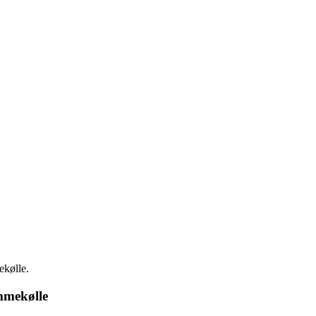
ekølle.
ammekølle