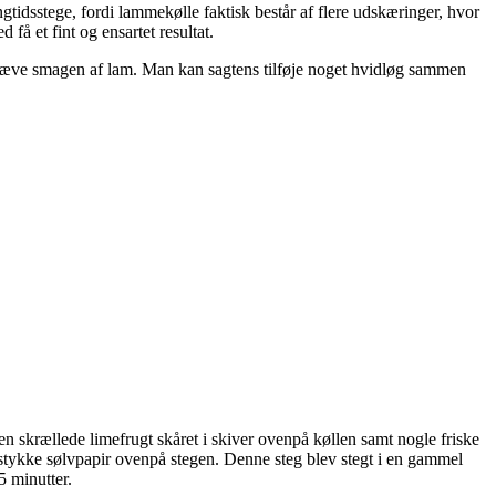
angtidsstege, fordi lammekølle faktisk består af flere udskæringer, hvor
å et fint og ensartet resultat.
æve smagen af lam. Man kan sagtens tilføje noget hvidløg sammen
en skrællede limefrugt skåret i skiver ovenpå køllen samt nogle friske
tykke sølvpapir ovenpå stegen. Denne steg blev stegt i en gammel
5 minutter.