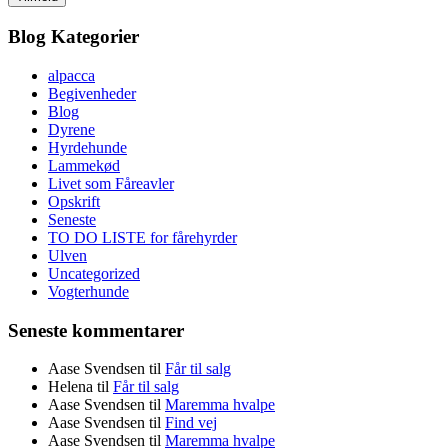
Blog Kategorier
alpacca
Begivenheder
Blog
Dyrene
Hyrdehunde
Lammekød
Livet som Fåreavler
Opskrift
Seneste
TO DO LISTE for fårehyrder
Ulven
Uncategorized
Vogterhunde
Seneste kommentarer
Aase Svendsen
til
Får til salg
Helena
til
Får til salg
Aase Svendsen
til
Maremma hvalpe
Aase Svendsen
til
Find vej
Aase Svendsen
til
Maremma hvalpe