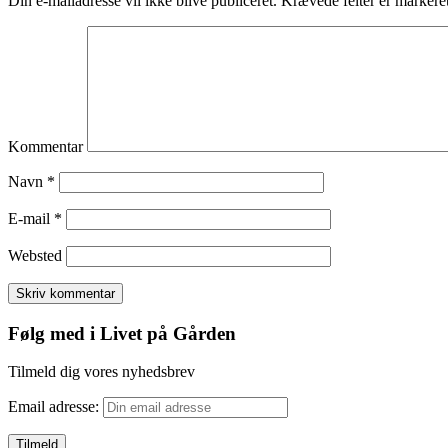
Din e-mailadresse vil ikke blive publiceret.
Krævede felter er marker
Kommentar
Navn
*
E-mail
*
Websted
Følg med i Livet på Gården
Tilmeld dig vores nyhedsbrev
Email adresse: