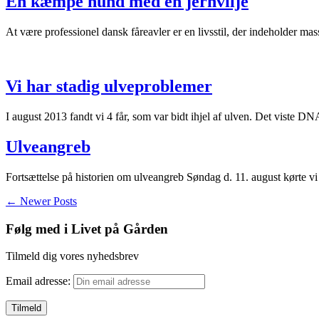
En kæmpe hund med en jernvilje
At være professionel dansk fåreavler er en livsstil, der indeholder m
Vi har stadig ulveproblemer
I august 2013 fandt vi 4 får, som var bidt ihjel af ulven. Det viste 
Ulveangreb
Fortsættelse på historien om ulveangreb Søndag d. 11. august kørte v
← Newer Posts
Følg med i Livet på Gården
Tilmeld dig vores nyhedsbrev
Email adresse: