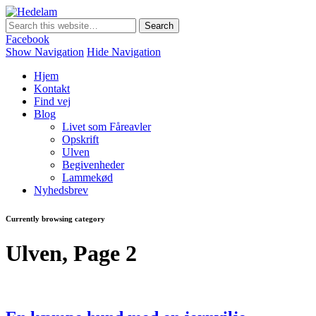
Hedelam
Danmarks bedste lammekød Direkte fra den Sønderjyske hede
Facebook
Show Navigation
Hide Navigation
Hjem
Kontakt
Find vej
Blog
Livet som Fåreavler
Opskrift
Ulven
Begivenheder
Lammekød
Nyhedsbrev
Currently browsing category
Ulven, Page 2