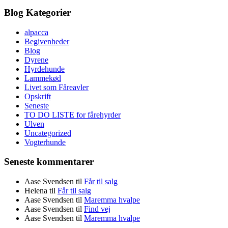
Blog Kategorier
alpacca
Begivenheder
Blog
Dyrene
Hyrdehunde
Lammekød
Livet som Fåreavler
Opskrift
Seneste
TO DO LISTE for fårehyrder
Ulven
Uncategorized
Vogterhunde
Seneste kommentarer
Aase Svendsen
til
Får til salg
Helena
til
Får til salg
Aase Svendsen
til
Maremma hvalpe
Aase Svendsen
til
Find vej
Aase Svendsen
til
Maremma hvalpe