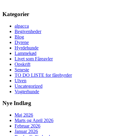
Kategorier
alpacca
Begivenheder
Blog
Dyrene
Hyrdehunde
Lammekød
Livet som Fåreavler
Opskrift
Seneste
TO DO LISTE for fårehyrder
Ulven
Uncategorized
Vogterhunde
Nye Indlæg
Maj 2026
Marts og April 2026
Februar 2026
Januar 2026