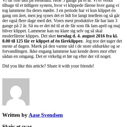
Vi får ofte lam på Hedelam. Hele 5 gange på et år. Vi er vendt
tilbage til et tidligere system, hvor vi klippede fårene hver gang vi
tog lammene fra deres mødre. I en periode har vi kun klippet én
gang om året, men jeg synes det er lidt for langt imellem og så går
der også flere dage med det. Vores mest produktive får har lam 3
gange på 2 år. Så nu er det tid til at de får som fik lam april og maj
bliver klippet. Lammene kan nu klare sig selv og så skal
moderfårene klippes. Det sker
torsdag d. 4. august 2016 fra kl.
8.00 til 125 får er klippet af én fåreklipper.
Jeg tror det tager det
meste af dagen. Mærk på den varme uld i de store uldsække og se
forvandlingen. Ikke engang lammene kan kende deres mor efter
sådan en omgang. Det er virkelig et før og efter der vil noget.
Did you like this article? Share it with your friends!
Written by
Aase Svendsen
Skriv et svar