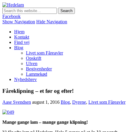
Hedelam
Danmarks bedste lammekød Direkte fra den Sønderjyske hede
Facebook
Show Navigation
Hide Navigation
Hjem
Kontakt
Find vej
Blog
Livet som Fåreavler
Opskrift
Ulven
Begivenheder
Lammekød
Nyhedsbrev
Fåreklipning – et før og efter!
Aase Svendsen
august 1, 2016
Blog
,
Dyrene
,
Livet som Fåreavler
Mange gange lam – mange gange klipning!