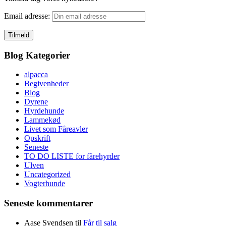
Email adresse:
Blog Kategorier
alpacca
Begivenheder
Blog
Dyrene
Hyrdehunde
Lammekød
Livet som Fåreavler
Opskrift
Seneste
TO DO LISTE for fårehyrder
Ulven
Uncategorized
Vogterhunde
Seneste kommentarer
Aase Svendsen
til
Får til salg