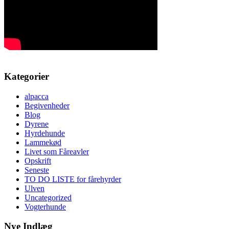
Kategorier
alpacca
Begivenheder
Blog
Dyrene
Hyrdehunde
Lammekød
Livet som Fåreavler
Opskrift
Seneste
TO DO LISTE for fårehyrder
Ulven
Uncategorized
Vogterhunde
Nye Indlæg